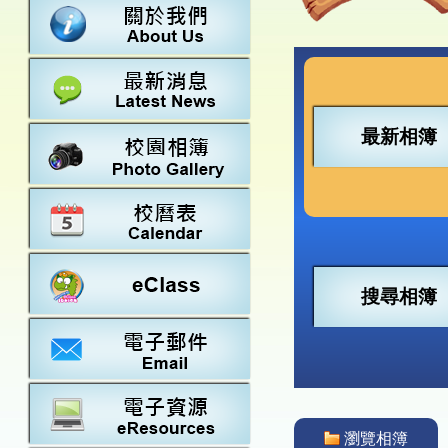
數學
23-24得獎
法團校董會
常識
22-23得獎
行政架構
21-22得獎
教師資料
20-21得獎
學校設施