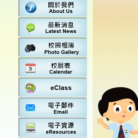
數學
23-2
法團校
常識
22-2
行政架
21-2
教師資
20-2
學校設