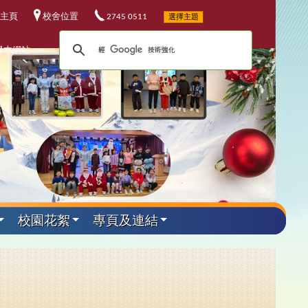
主頁
校舍位置
2745 0511
選擇主題
尋本網站：
校園花絮
專頁及連結
外遊學活動
其他資料
升中資訊
課程發展
電子資源
小六教育營
華校歌
5-26升中資訊
程發展委員會
校電子資源
加坡科技遊學團
25-26 年度
校連結
4-25升中資訊
埔軍事訓練營