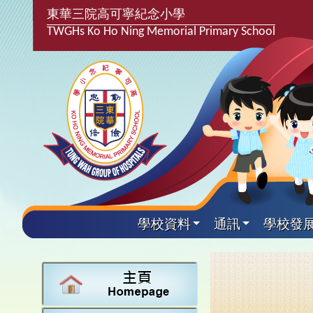
東華三院高可寧紀念小學
TWGHs Ko Ho Ning Memorial Primary School
學校資料
通訊
學校發
興趣及
學校發
學生得
學校附
學生
關於
學校
主要
校園
學生支
最新消
計劃,報
中文
課後興
25-2
校園相
家長教
學校資
言語能
英文
校隊活
24-2
校園電
校友會
校長的