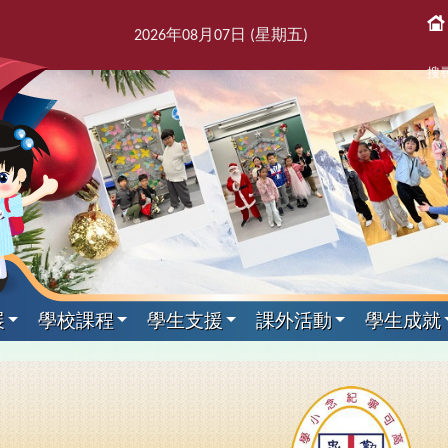
2026
年
08
月
07
日 (星期
五
)
搜
展
學校課程
學生支援
課外活動
學生成就
課後活動
展文件
獎紀錄
屬團體
支援組
我們
通訊
科目
剪影
專家入課及興趣小組
教師發展及培訓
本學年校曆表
出版刊物
其他科目
訓育組
境
援組
息
告及指引
趣班
6得獎紀錄
簿
師會
料
校訊
校曆表
培訓行事曆
音樂
訓育組
專家入課
東
2
課
學
新
力提升技巧
動
5得獎紀錄
台
話
童訊
體育
小三四專家入課
友
2
黃