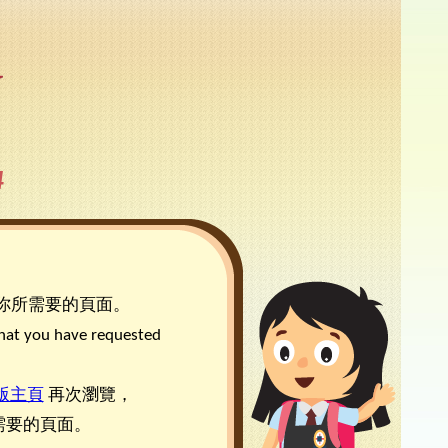
3-24升中資訊
韓科技文化遊學團
通連接
2-23升中資訊
1-22升中資訊