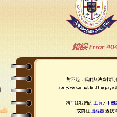
4得獎紀錄
董會
可寧情訊
視藝
興趣小組
2
南
交
3得獎紀錄
構
資訊科技
2
2得獎紀錄
料
普通話
2
1得獎紀錄
施
圖書
德育及公民教育